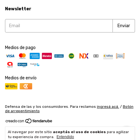
Newsletter
Medios de pago
Medios de envío
Defensa de las y los consumidores. Para reclamos
ingresá acá.
/
Botón
de arrepentimiento
Copyright Accesorios y Herramientas SRL - 2026. Todos los derechos
Al navegar por este sitio
aceptás el uso de cookies
para agilizar
reservados.
tu experiencia de compra.
Entendido